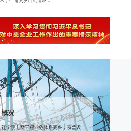
毫米，伴随突发山洪造成...
入交流，并达成广泛共...
项目落地、
概况
辽宁院电网工程业务体系完备，覆盖设