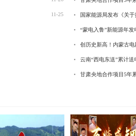
新一代调度系统护航夏季
11-25
全球首台500kV级工业整
国家能源局发布《关于
我国单机容量最大抽水蓄
“蒙电入鲁”新能源年发
首台高海拔专用风电齿轮
创历史新高！内蒙古电网
创新铸就重器 金沙绿电奔
云南“西电东送”累计送
为能源安全筑起“钢铁长城”