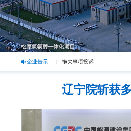
企业告示
拖欠事项投诉
辽宁院斩获多