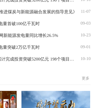
达沃斯论坛全绿电用能
甘肃央地合作项目5年累计完成投资突破5200亿元 198个项目建成投产
07-08
11-07
流变压器交付
推进煤炭与新能源融合发展的指导意见》
07-08
09-03
能电站——天台抽水蓄能电站全面投产
电量首破100亿千瓦时
央视
07-08
10-23
箱完成吊装
新能源发电量同比增长26.5%
央视
07-08
09-01
涌
电量突破2万亿千瓦时
人民
07-08
10-10
甘肃央地合作项目5年累计完成投资突破5200亿元 198个项目建成投产
光明
更多