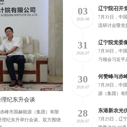
03
辽宁院召开
7月31日，
2026.08
流研讨会暨党委
31
7月30日，中
2026.07
习领会习近平总
30
何赞峰与赤
7月28日，
2026.07
源（集团）有限
经理纪东升会谈
何赞峰拜访东港市委副书
28
东港新农光
与赤峰市国赫能源（集团）有限
7月22日，中国能建辽宁院党
7月25日，
经理纪东升举行会谈。双方围绕
开展新能源合作交流座谈。双方
2026.07