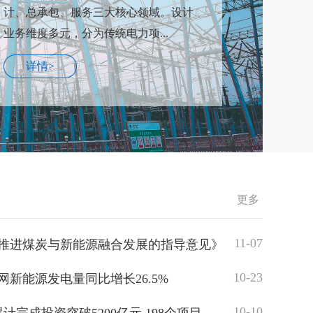
计、总承包、服务三大核心领域。设计
业务维度多元，分为传统电力项...
详情>
更多
07-22
11-07
新增装机绝对主力
推进煤炭与新能源融合发展的指导意见》
人民
07-22
10-23
氟化硫断路器
新能源发电量同比增长26.5%
07-08
10-10