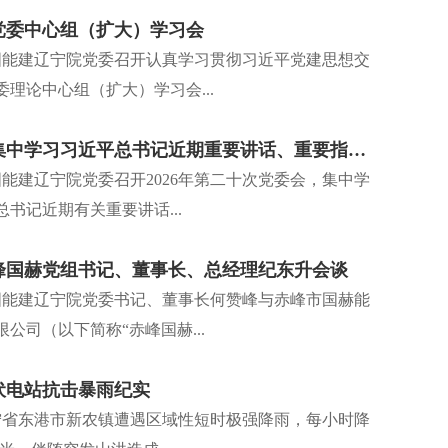
党委中心组（扩大）学习会
0
中国能建辽宁院党委召开认真学习贯彻习近平党建思想交
2026
理论中心组（扩大）学习会...
辽宁院党委集中学习习近平总书记近期重要讲话、重要指示批示精神
0
国能建辽宁院党委召开2026年第二十次党委会，集中学
2026
书记近期有关重要讲话...
峰国赫党组书记、董事长、总经理纪东升会谈
0
中国能建辽宁院党委书记、董事长何赞峰与赤峰市国赫能
2026
公司（以下简称“赤峰国赫...
记、市长迟长春
何赞峰
伏电站抗击暴雨纪实
0
委书记、董事长何赞峰与东港市委副书记、市长迟长春
7月21
辽宁省东港市新农镇遭遇区域性短时极强降雨，每小时降
就高质量推动东港市储能项目、风光储一体化、海上
下简称“
2026